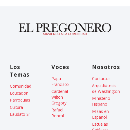
Los
Voces
Nosotros
Temas
Papa
Contactos
Francisco
Arquidiócesis
Comunidad
Cardenal
de Washington
Educacion
Wilton
Ministerio
Parroquias
Gregory
Hispano
Cultura
Rafael
Misas en
Laudato Si’
Roncal
Español
Escuelas
Católicas