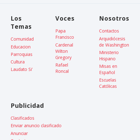
Los
Voces
Nosotros
Temas
Papa
Contactos
Francisco
Arquidiócesis
Comunidad
Cardenal
de Washington
Educacion
Wilton
Ministerio
Parroquias
Gregory
Hispano
Cultura
Rafael
Misas en
Laudato Si’
Roncal
Español
Escuelas
Católicas
Publicidad
Clasificados
Enviar anuncio clasificado
Anunciar