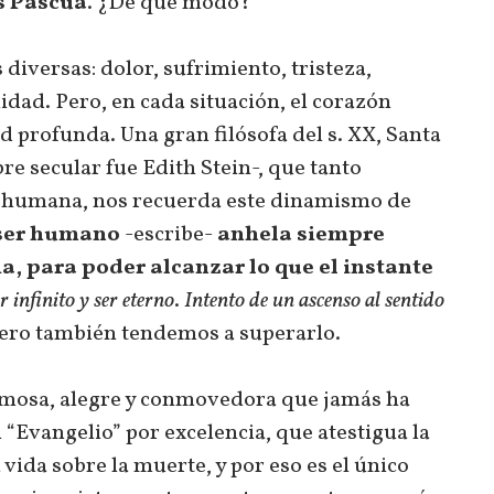
es Pascua
. ¿De qué modo?
iversas: dolor, sufrimiento, tristeza,
idad. Pero, en cada situación, el corazón
d profunda. Una gran filósofa del s. XX, Santa
e secular fue Edith Stein-, que tanto
na humana, nos recuerda este dinamismo de
 ser humano
-escribe-
anhela siempre
cia, para poder alcanzar lo que el instante
r infinito y ser eterno
.
Intento de un ascenso al sentido
 pero también tendemos a superarlo.
ermosa, alegre y conmovedora que jamás ha
l “Evangelio” por excelencia, que atestigua la
 vida sobre la muerte, y por eso es el único