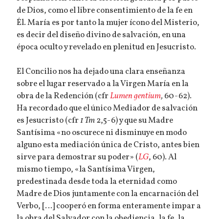
de Dios, como el libre consentimiento de la fe en
Él. María es por tanto la mujer ícono del Misterio,
es decir del diseño divino de salvación, en una
época oculto y revelado en plenitud en Jesucristo.
El Concilio nos ha dejado una clara enseñanza
sobre el lugar reservado a la Virgen María en la
obra de la Redención (cfr
Lumen gentium
,
60-62).
Ha recordado que el único Mediador de salvación
es Jesucristo (cfr
1 Tm
2,5-6) y que su Madre
Santísima «no oscurece ni disminuye en modo
alguno esta mediación única de Cristo, antes bien
sirve para demostrar su poder» (
LG
, 60). Al
mismo tiempo, «la Santísima Virgen,
predestinada desde toda la eternidad como
Madre de Dios juntamente con la encarnación del
Verbo, […] cooperó en forma enteramente impar a
la obra del Salvador con la obediencia, la fe, la