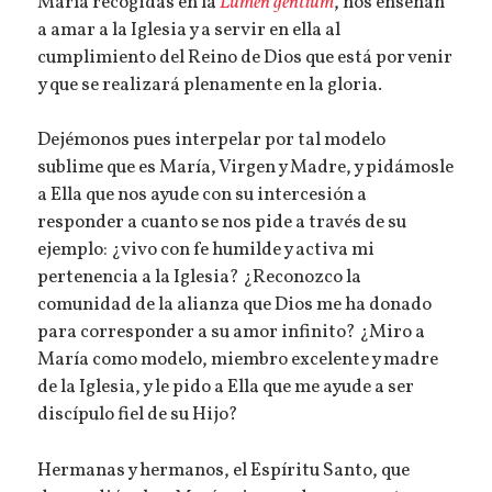
María recogidas en la
Lumen gentium
, nos enseñan
a amar a la Iglesia y a servir en ella al
cumplimiento del Reino de Dios que está por venir
y que se realizará plenamente en la gloria.
Dejémonos pues interpelar por tal modelo
sublime que es María, Virgen y Madre, y pidámosle
a Ella que nos ayude con su intercesión a
responder a cuanto se nos pide a través de su
ejemplo: ¿vivo con fe humilde y activa mi
pertenencia a la Iglesia? ¿Reconozco la
comunidad de la alianza que Dios me ha donado
para corresponder a su amor infinito? ¿Miro a
María como modelo, miembro excelente y madre
de la Iglesia, y le pido a Ella que me ayude a ser
discípulo fiel de su Hijo?
Hermanas y hermanos, el Espíritu Santo, que