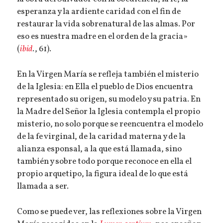
esperanza y la ardiente caridad con el fin de
restaurar la vida sobrenatural de las almas. Por
eso es nuestra madre en el orden de la gracia»
(
ibid
., 61).
En la Virgen María se refleja también el misterio
de la Iglesia: en Ella el pueblo de Dios encuentra
representado su origen, su modelo y su patria. En
la Madre del Señor la Iglesia contempla el propio
misterio, no solo porque se reencuentra el modelo
de la fe virginal, de la caridad materna y de la
alianza esponsal, a la que está llamada, sino
también y sobre todo porque reconoce en ella el
propio arquetipo, la figura ideal de lo que está
llamada a ser.
Como se puede ver, las reflexiones sobre la Virgen