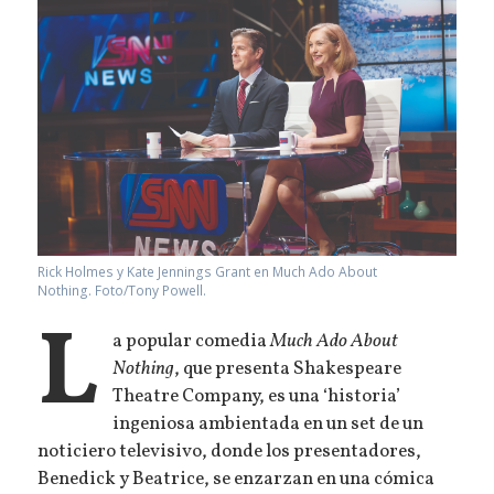
Rick Holmes y Kate Jennings Grant en Much Ado About
Nothing. Foto/Tony Powell.
L
a popular comedia
Much Ado About
Nothing
, que presenta Shakespeare
Theatre Company, es una ‘historia’
ingeniosa ambientada en un set de un
noticiero televisivo, donde los presentadores,
Benedick y Beatrice, se enzarzan en una cómica