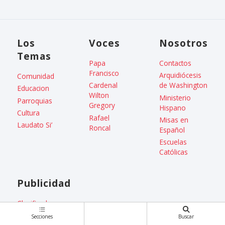
Los
Voces
Nosotros
Temas
Papa
Contactos
Francisco
Arquidiócesis
Comunidad
Cardenal
de Washington
Educacion
Wilton
Ministerio
Parroquias
Gregory
Hispano
Cultura
Rafael
Misas en
Laudato Si’
Roncal
Español
Escuelas
Católicas
Publicidad
Clasificados
Enviar anuncio clasificado
Secciones
Buscar